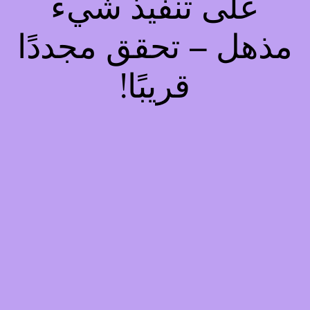
على تنفيذ شيء
مذهل – تحقق مجددًا
قريبًا!