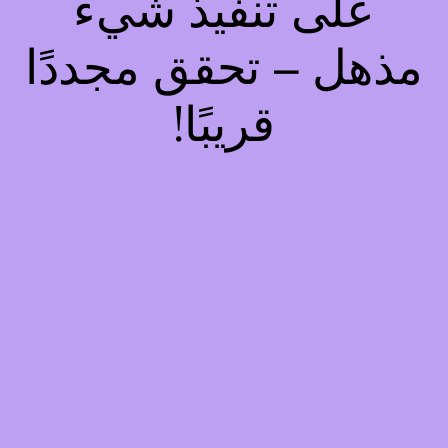
على تنفيذ شيء
مذهل – تحقق مجددًا
قريبًا!