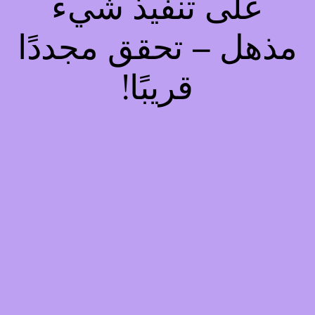
على تنفيذ شيء
مذهل – تحقق مجددًا
قريبًا!